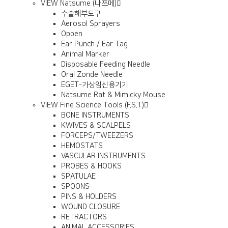
VIEW
Natsume (나쯔메)
수술해부도구
Aerosol Sprayers
Oppen
Ear Punch / Ear Tag
Animal Marker
Disposable Feeding Needle
Oral Zonde Needle
EGET-가상임신용기기
Natsume Rat & Mimicky Mouse
VIEW
Fine Science Tools (F.S.T)
BONE INSTRUMENTS
KWIVES & SCALPELS
FORCEPS/TWEEZERS
HEMOSTATS
VASCULAR INSTRUMENTS
PROBES & HOOKS
SPATULAE
SPOONS
PINS & HOLDERS
WOUND CLOSURE
RETRACTORS
ANIMAL ACCESSORIES