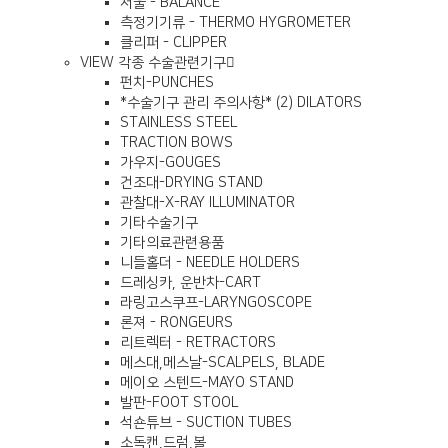
저울 - BALANCE
측정기기류 - THERMO HYGROMETER
클리퍼 - CLIPPER
VIEW
각종 수술관련기구
펀치-PUNCHES
*수술기구 관리 주의사항* (2) DILATORS
STAINLESS STEEL
TRACTION BOWS
가우지-GOUGES
건조대-DRYING STAND
관찰대-X-RAY ILLUMINATOR
기타수술기구
기타의료관련용품
니들홀더 - NEEDLE HOLDERS
드레싱카, 운반차-CART
라링고스쿠프-LARYNGOSCOPE
론져 - RONGEURS
리트렉터 - RETRACTORS
메스대,메스날-SCALPELS, BLADE
메이오 스텐드-MAYO STAND
발판-FOOT STOOL
석숀튜브 - SUCTION TUBES
소독캔,드럼,볼