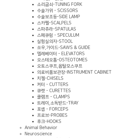
소리굽쇠-TUNING FORK
수술가위 - SCISSORS
수술보조등-SIDE LAMP
스카펠-SCALPELS
스파츄라-SPATULAS
스페큐럼 - SPECULUM
실험실의자-STOOL
쏘우,가이드-SAWS & GUIDE
엘레베이터 - ELEVATORS
오스테오톰-OSTEOTOMES
오토스쿠프,옵탈모스쿠프
의료비품보관장-INSTRUMENT CABINET
치젤-CHISELS
커터 - CUTTERS
큐렛 - CURETTES
클램프 - CLAMPS
트레이,소독받드-TRAY
포셉 - FORCEPS
프로브-PROBES
후크-HOOKS
Animal Behavior
Neuroscience