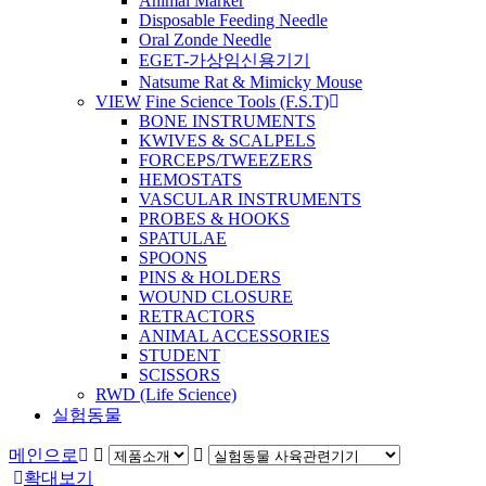
Animal Marker
Disposable Feeding Needle
Oral Zonde Needle
EGET-가상임신용기기
Natsume Rat & Mimicky Mouse
VIEW
Fine Science Tools (F.S.T)
BONE INSTRUMENTS
KWIVES & SCALPELS
FORCEPS/TWEEZERS
HEMOSTATS
VASCULAR INSTRUMENTS
PROBES & HOOKS
SPATULAE
SPOONS
PINS & HOLDERS
WOUND CLOSURE
RETRACTORS
ANIMAL ACCESSORIES
STUDENT
SCISSORS
RWD (Life Science)
실험동물
메인으로
확대보기