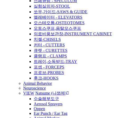
스페큐럼 - SPECULUM
실험실의자-STOOL
쏘우,가이드-SAWS & GUIDE
엘레베이터 - ELEVATORS
오스테오톰-OSTEOTOMES
오토스쿠프,옵탈모스쿠프
의료비품보관장-INSTRUMENT CABINET
치젤-CHISELS
커터 - CUTTERS
큐렛 - CURETTES
클램프 - CLAMPS
트레이,소독받드-TRAY
포셉 - FORCEPS
프로브-PROBES
후크-HOOKS
Animal Behavior
Neuroscience
VIEW
Natsume (나쯔메)
수술해부도구
Aerosol Sprayers
Oppen
Ear Punch / Ear Tag