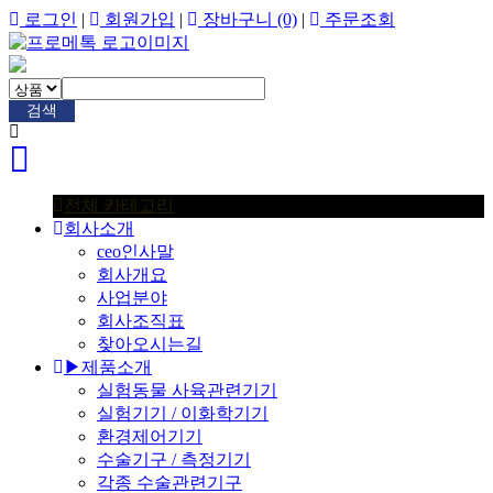
로그인
|
회원가입
|
장바구니
(0)
|
주문조회
검색
전체 카테고리
회사소개
ceo인사말
회사개요
사업분야
회사조직표
찾아오시는길
▶제품소개
실험동물 사육관련기기
실험기기 / 이화학기기
환경제어기기
수술기구 / 측정기기
각종 수술관련기구