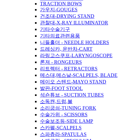
TRACTION BOWS
가우지-GOUGES
건조대-DRYING STAND
관찰대-X-RAY ILLUMINATOR
기타수술기구
기타의료관련용품
니들홀더 - NEEDLE HOLDERS
드레싱카, 운반차-CART
라링고스쿠프-LARYNGOSCOPE
론져 - RONGEURS
리트렉터 - RETRACTORS
메스대,메스날-SCALPELS, BLADE
메이오 스텐드-MAYO STAND
발판-FOOT STOOL
석숀튜브 - SUCTION TUBES
소독캔,드럼,볼
소리굽쇠-TUNING FORK
수술가위 - SCISSORS
수술보조등-SIDE LAMP
스카펠-SCALPELS
스파츄라-SPATULAS