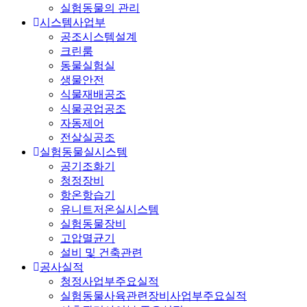
실험동물의 관리
시스템사업부
공조시스템설계
크린룸
동물실험실
생물안전
식물재배공조
식물공업공조
자동제어
전살실공조
실험동물실시스템
공기조화기
청정장비
항온항습기
유니트저온실시스템
실험동물장비
고압멸균기
설비 및 건축관련
공사실적
청정사업부주요실적
실험동물사육관련장비사업부주요실적