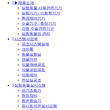
▶제품소개
실험동물 사육관련기기
실험기기 / 이화학기기
환경제어기기
수술기구 / 측정기기
각종 수술관련기구
실험동물의 관리
시스템사업부
공조시스템설계
크린룸
동물실험실
생물안전
식물재배공조
식물공업공조
자동제어
전살실공조
실험동물실시스템
공기조화기
청정장비
항온항습기
유니트저온실시스템