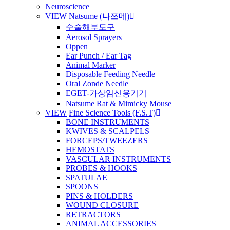
Neuroscience
VIEW
Natsume (나쯔메)
수술해부도구
Aerosol Sprayers
Oppen
Ear Punch / Ear Tag
Animal Marker
Disposable Feeding Needle
Oral Zonde Needle
EGET-가상임신용기기
Natsume Rat & Mimicky Mouse
VIEW
Fine Science Tools (F.S.T)
BONE INSTRUMENTS
KWIVES & SCALPELS
FORCEPS/TWEEZERS
HEMOSTATS
VASCULAR INSTRUMENTS
PROBES & HOOKS
SPATULAE
SPOONS
PINS & HOLDERS
WOUND CLOSURE
RETRACTORS
ANIMAL ACCESSORIES