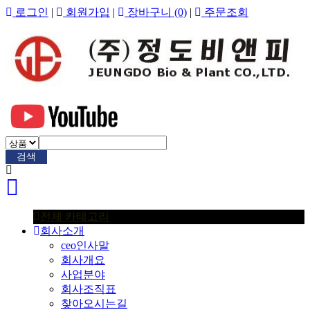
로그인
|
회원가입
|
장바구니
(0)
|
주문조회
검색
전체 카테고리
회사소개
ceo인사말
회사개요
사업분야
회사조직표
찾아오시는길