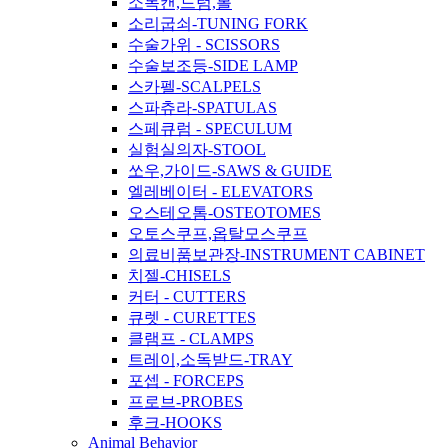
소독캔,드럼,볼
소리굽쇠-TUNING FORK
수술가위 - SCISSORS
수술보조등-SIDE LAMP
스카펠-SCALPELS
스파츄라-SPATULAS
스페큐럼 - SPECULUM
실험실의자-STOOL
쏘우,가이드-SAWS & GUIDE
엘레베이터 - ELEVATORS
오스테오톰-OSTEOTOMES
오토스쿠프,옵탈모스쿠프
의료비품보관장-INSTRUMENT CABINET
치젤-CHISELS
커터 - CUTTERS
큐렛 - CURETTES
클램프 - CLAMPS
트레이,소독받드-TRAY
포셉 - FORCEPS
프로브-PROBES
후크-HOOKS
Animal Behavior