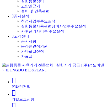
실험동물장비
고압멸균기
설비 및 건축관련
공사실적
청정사업부주요실적
실험동물사육관련장비사업부주요실적
사후관리사어부 주요실적
고객센터
공지사항
온라인견적의뢰
카다로그신청
자료실
온라인견적
카탈로그신청