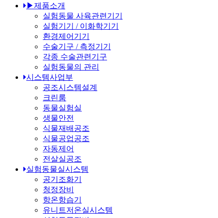
▶제품소개
실험동물 사육관련기기
실험기기 / 이화학기기
환경제어기기
수술기구 / 측정기기
각종 수술관련기구
실험동물의 관리
시스템사업부
공조시스템설계
크린룸
동물실험실
생물안전
식물재배공조
식물공업공조
자동제어
전살실공조
실험동물실시스템
공기조화기
청정장비
항온항습기
유니트저온실시스템