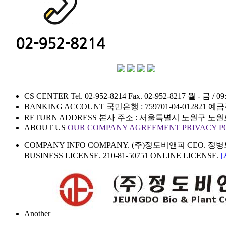
CS CENTER
Tel. 02-952-8214
Fax. 02-952-8217
월 - 금 / 09:
BANKING ACCOUNT
국민은행 : 759701-04-012821
예금
RETURN ADDRESS
본사 주소 : 서울특별시 노원구 노원로1
ABOUT US
OUR COMPANY
AGREEMENT
PRIVACY P
COMPANY INFO
COMPANY. (주)정도비앤피 CEO. 정병도 CPO
BUSINESS LICENSE. 210-81-50751 ONLINE LICENSE.
Another