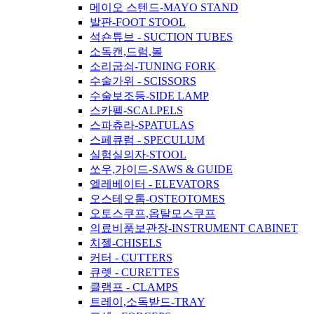
메이오 스텐드-MAYO STAND
발판-FOOT STOOL
석숀튜브 - SUCTION TUBES
소독캔,드럼,볼
소리굽쇠-TUNING FORK
수술가위 - SCISSORS
수술보조등-SIDE LAMP
스카펠-SCALPELS
스파츄라-SPATULAS
스페큐럼 - SPECULUM
실험실의자-STOOL
쏘우,가이드-SAWS & GUIDE
엘레베이터 - ELEVATORS
오스테오톰-OSTEOTOMES
오토스쿠프,옵탈모스쿠프
의료비품보관장-INSTRUMENT CABINET
치젤-CHISELS
커터 - CUTTERS
큐렛 - CURETTES
클램프 - CLAMPS
트레이,소독받드-TRAY