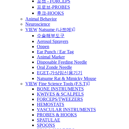
포셉 - FORCEPS
프로브-PROBES
후크-HOOKS
Animal Behavior
Neuroscience
VIEW
Natsume (나쯔메)
수술해부도구
Aerosol Sprayers
Oppen
Ear Punch / Ear Tag
Animal Marker
Disposable Feeding Needle
Oral Zonde Needle
EGET-가상임신용기기
Natsume Rat & Mimicky Mouse
VIEW
Fine Science Tools (F.S.T)
BONE INSTRUMENTS
KWIVES & SCALPELS
FORCEPS/TWEEZERS
HEMOSTATS
VASCULAR INSTRUMENTS
PROBES & HOOKS
SPATULAE
SPOONS