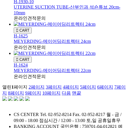
H-1930-10
UTERINE SUCTION TUBE-산부인과 석숀튜브 20cm-
10mm
온라인견적문의
CART
H-1625
MEYERDING-메이어딩리트렉터 24cm
온라인견적문의
CART
H-1624
MEYERDING-메이어딩리트렉터 22cm
온라인견적문의
열린
1
페이지
2
페이지
3
페이지
4
페이지
5
페이지
6
페이지
7
페이
지
8
페이지
9
페이지
10
페이지
다음
맨끝
CS CENTER
Tel. 02-952-8214
Fax. 02-952-8217
월 - 금 /
09:00 - 18:00
점심시간 / 12:00 - 13:00
토,일 공휴일휴무
BANKING ACCOUNT
국민은행 : 759701-04-012821
예