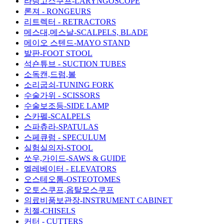
라링고스쿠프-LARYNGOSCOPE
론져 - RONGEURS
리트렉터 - RETRACTORS
메스대,메스날-SCALPELS, BLADE
메이오 스텐드-MAYO STAND
발판-FOOT STOOL
석숀튜브 - SUCTION TUBES
소독캔,드럼,볼
소리굽쇠-TUNING FORK
수술가위 - SCISSORS
수술보조등-SIDE LAMP
스카펠-SCALPELS
스파츄라-SPATULAS
스페큐럼 - SPECULUM
실험실의자-STOOL
쏘우,가이드-SAWS & GUIDE
엘레베이터 - ELEVATORS
오스테오톰-OSTEOTOMES
오토스쿠프,옵탈모스쿠프
의료비품보관장-INSTRUMENT CABINET
치젤-CHISELS
커터 - CUTTERS