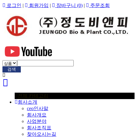
로그인
|
회원가입
|
장바구니
(0)
|
주문조회
검색
전체 카테고리
회사소개
ceo인사말
회사개요
사업분야
회사조직표
찾아오시는길