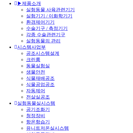
▶제품소개
실험동물 사육관련기기
실험기기 / 이화학기기
환경제어기기
수술기구 / 측정기기
각종 수술관련기구
실험동물의 관리
시스템사업부
공조시스템설계
크린룸
동물실험실
생물안전
식물재배공조
식물공업공조
자동제어
전살실공조
실험동물실시스템
공기조화기
청정장비
항온항습기
유니트저온실시스템