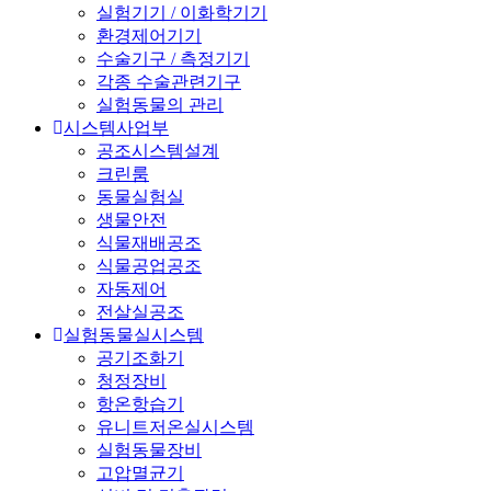
실험기기 / 이화학기기
환경제어기기
수술기구 / 측정기기
각종 수술관련기구
실험동물의 관리
시스템사업부
공조시스템설계
크린룸
동물실험실
생물안전
식물재배공조
식물공업공조
자동제어
전살실공조
실험동물실시스템
공기조화기
청정장비
항온항습기
유니트저온실시스템
실험동물장비
고압멸균기