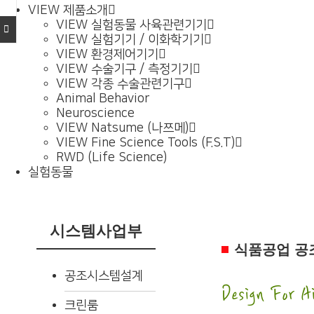
VIEW
제품소개
VIEW
실험동물 사육관련기기
기
VIEW
실험기기 / 이화학기기
VIEW
환경제어기기
VIEW
수술기구 / 측정기기
VIEW
각종 수술관련기구
Animal Behavior
Neuroscience
VIEW
Natsume (나쯔메)
VIEW
Fine Science Tools (F.S.T)
RWD (Life Science)
실험동물
시스템사업부
식품공업 공
공조시스템설계
Design For Ai
크린룸