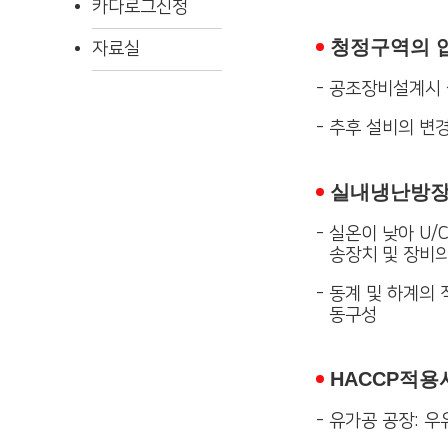
카다로그신청
청정구역의 
자료실
-
공조장비설계시 
-
추후 설비의 변
실내냉난방
-
실온이 낮아 U/
송장치 및 장비
-
동계 및 하계의
동구성
HACCP적용
-
유가공 공장: 우