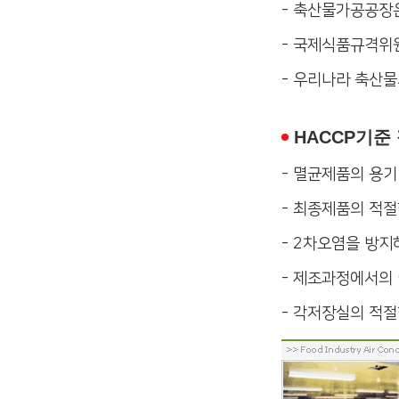
-
축산물가공공장은
-
국제식품규격위원
-
우리나라 축산물
HACCP기
-
멸균제품의 용기
-
최종제품의 적절
-
2차오염을 방지
-
제조과정에서의 
-
각저장실의 적절