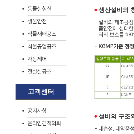
동물실험실
생산설비의 
생물안전
-
설비의 제조공정,
품안전에 심대한
식물재배공조
터의 보호를 하
식물공업공조
-
KGMP기준 청정
자동제어
전살실공조
고객센터
공지사항
설비의 구조
온라인견적의뢰
-
내습성, 내약품성