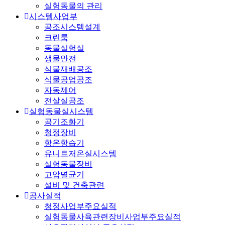
실험동물의 관리
시스템사업부
공조시스템설계
크린룸
동물실험실
생물안전
식물재배공조
식물공업공조
자동제어
전살실공조
실험동물실시스템
공기조화기
청정장비
항온항습기
유니트저온실시스템
실험동물장비
고압멸균기
설비 및 건축관련
공사실적
청정사업부주요실적
실험동물사육관련장비사업부주요실적