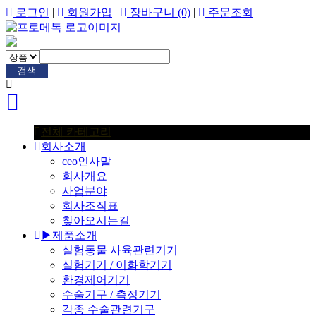
로그인
|
회원가입
|
장바구니
(0)
|
주문조회
검색
전체 카테고리
회사소개
ceo인사말
회사개요
사업분야
회사조직표
찾아오시는길
▶제품소개
실험동물 사육관련기기
실험기기 / 이화학기기
환경제어기기
수술기구 / 측정기기
각종 수술관련기구