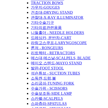
TRACTION BOWS
가우지-GOUGES
건조대-DRYING STAND
관찰대-X-RAY ILLUMINATOR
기타수술기구
기타의료관련용품
니들홀더 - NEEDLE HOLDERS
드레싱카, 운반차-CART
라링고스쿠프-LARYNGOSCOPE
론져 - RONGEURS
리트렉터 - RETRACTORS
메스대,메스날-SCALPELS, BLADE
메이오 스텐드-MAYO STAND
발판-FOOT STOOL
석숀튜브 - SUCTION TUBES
소독캔,드럼,볼
소리굽쇠-TUNING FORK
수술가위 - SCISSORS
수술보조등-SIDE LAMP
스카펠-SCALPELS
스파츄라-SPATULAS