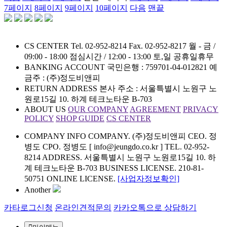
7
페이지
8
페이지
9
페이지
10
페이지
다음
맨끝
CS CENTER
Tel. 02-952-8214
Fax. 02-952-8217
월 - 금 /
09:00 - 18:00
점심시간 / 12:00 - 13:00
토,일 공휴일휴무
BANKING ACCOUNT
국민은행 : 759701-04-012821
예
금주 : (주)정도비앤피
RETURN ADDRESS
본사 주소 : 서울특별시 노원구 노
원로15길 10. 하계 테크노타운 B-703
ABOUT US
OUR COMPANY
AGREEMENT
PRIVACY
POLICY
SHOP GUIDE
CS CENTER
COMPANY INFO
COMPANY. (주)정도비앤피 CEO. 정
병도 CPO. 정병도 [ info@jeungdo.co.kr ]
TEL. 02-952-
8214 ADDRESS. 서울특별시 노원구 노원로15길 10. 하
계 테크노타운 B-703
BUSINESS LICENSE. 210-81-
50751 ONLINE LICENSE.
[사업자정보확인]
Another
카타로그신청
온라인견적문의
카카오톡으로 상담하기