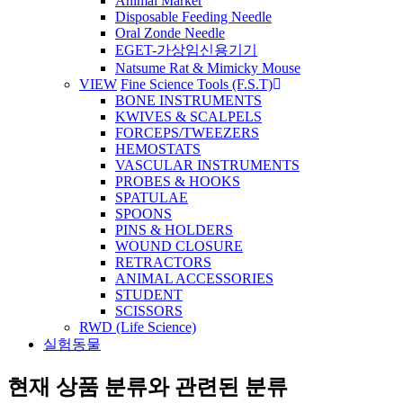
Animal Marker
Disposable Feeding Needle
Oral Zonde Needle
EGET-가상임신용기기
Natsume Rat & Mimicky Mouse
VIEW
Fine Science Tools (F.S.T)
BONE INSTRUMENTS
KWIVES & SCALPELS
FORCEPS/TWEEZERS
HEMOSTATS
VASCULAR INSTRUMENTS
PROBES & HOOKS
SPATULAE
SPOONS
PINS & HOLDERS
WOUND CLOSURE
RETRACTORS
ANIMAL ACCESSORIES
STUDENT
SCISSORS
RWD (Life Science)
실험동물
현재 상품 분류와 관련된 분류