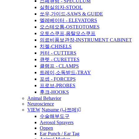
스페큐럼 - SPECULUM
실험실의자-STOOL
쏘우,가이드-SAWS & GUIDE
엘레베이터 - ELEVATORS
오스테오톰-OSTEOTOMES
오토스쿠프,옵탈모스쿠프
의료비품보관장-INSTRUMENT CABINET
치젤-CHISELS
커터 - CUTTERS
큐렛 - CURETTES
클램프 - CLAMPS
트레이,소독받드-TRAY
포셉 - FORCEPS
프로브-PROBES
후크-HOOKS
Animal Behavior
Neuroscience
VIEW
Natsume (나쯔메)
수술해부도구
Aerosol Sprayers
Oppen
Ear Punch / Ear Tag