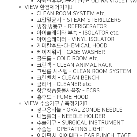
자외선유수살균기 관련- ULTRA VIOLET WATE
VIEW
환경제어기기
CLEAN ROOM SYSTEM etc.
고압멸균기 - STEAM STERILIZERS
냉장,냉동고 - REFRIGERATOR
아이솔레이타 부속 - ISOLATOR etc.
아이솔레이터 - VINYL ISOLATOR
케미칼후드-CHEMICAL HOOD
케이지워셔 - CAGE WASHER
콜드룸 - COLD ROOM etc.
크린랙 - CLEAN ANIMAL RACK
크린룸 시스템 - CLEAN ROOM SYSTEM
크린벤치 - CLEAN BENCH
클리너 - CLEANER etc.
항온항습동물사육장 - ECRS
흄후드 - FUME HOOD
VIEW
수술기구 / 측정기기
경구용바늘 - ORAL ZONDE NEEDLE
니들홀더 - NEEDLE HOLDER
수술기구 - SURGICAL INSTRUMENT
수술등 - OPERATING LIGHT
이어펀치, 이어테크 - EAR PUNCH, TAGE