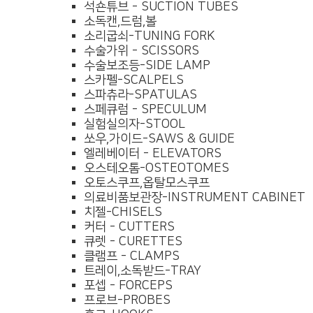
석숀튜브 - SUCTION TUBES
소독캔,드럼,볼
소리굽쇠-TUNING FORK
수술가위 - SCISSORS
수술보조등-SIDE LAMP
스카펠-SCALPELS
스파츄라-SPATULAS
스페큐럼 - SPECULUM
실험실의자-STOOL
쏘우,가이드-SAWS & GUIDE
엘레베이터 - ELEVATORS
오스테오톰-OSTEOTOMES
오토스쿠프,옵탈모스쿠프
의료비품보관장-INSTRUMENT CABINET
치젤-CHISELS
커터 - CUTTERS
큐렛 - CURETTES
클램프 - CLAMPS
트레이,소독받드-TRAY
포셉 - FORCEPS
프로브-PROBES