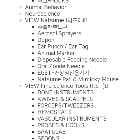
후크-HOOKS
Animal Behavior
Neuroscience
VIEW
Natsume (나쯔메)
수술해부도구
Aerosol Sprayers
Oppen
Ear Punch / Ear Tag
Animal Marker
Disposable Feeding Needle
Oral Zonde Needle
EGET-가상임신용기기
Natsume Rat & Mimicky Mouse
VIEW
Fine Science Tools (F.S.T)
BONE INSTRUMENTS
KWIVES & SCALPELS
FORCEPS/TWEEZERS
HEMOSTATS
VASCULAR INSTRUMENTS
PROBES & HOOKS
SPATULAE
SPOONS