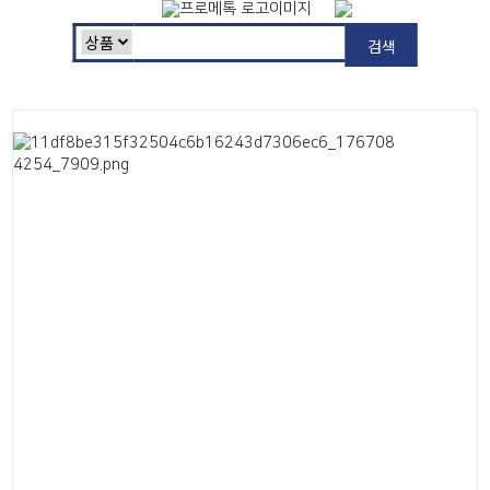
검색
유니트형 저온실 시스템(Unit Cold Room System)
Air Handling Unit
JEUNDO Unit Cold Room System의 특징
-
공간확보성이 뛰어나고 (적은공간을 활용) 시공성이 뛰어납니다.
-
냉동용 Poly Urethane 계열 재료사용으로 단열성이 우수합니다.
-
이동성이 있습니다.- 개방된 공간에 설치시 이동이 자유롭습니다.
-
전용 Micom Process Control System으로 온도유지 및 제상등
제어성이 우수합니다.
-
냉동라인에 Full Option Safety Device 채책으로 안정성이 뛰어납
니다.
-
Power Input 및 Utility 접속이 편리합니다.
JEUNDO Unit Cold Room System의 적용