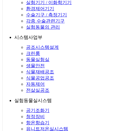
실험기기 / 이화학기기
환경제어기기
수술기구 / 측정기기
각종 수술관련기구
실험동물의 관리
시스템사업부
공조시스템설계
크린룸
동물실험실
생물안전
식물재배공조
식물공업공조
자동제어
전살실공조
실험동물실시스템
공기조화기
청정장비
항온항습기
유니트저온실시스템