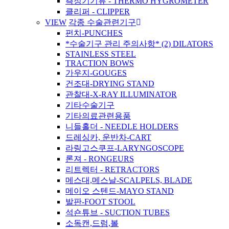
측정기기류 - THERMO HYGROMETER
클리퍼 - CLIPPER
VIEW
각종 수술관련기구
펀치-PUNCHES
*수술기구 관리 주의사항* (2) DILATORS
STAINLESS STEEL
TRACTION BOWS
가우지-GOUGES
건조대-DRYING STAND
관찰대-X-RAY ILLUMINATOR
기타수술기구
기타의료관련용품
니들홀더 - NEEDLE HOLDERS
드레싱카, 운반차-CART
라링고스쿠프-LARYNGOSCOPE
론져 - RONGEURS
리트렉터 - RETRACTORS
메스대,메스날-SCALPELS, BLADE
메이오 스텐드-MAYO STAND
발판-FOOT STOOL
석숀튜브 - SUCTION TUBES
소독캔,드럼,볼