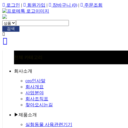
로그인
|
회원가입
|
장바구니
(0)
|
주문조회
검색
전체 카테고리
회사소개
ceo인사말
회사개요
사업분야
회사조직표
찾아오시는길
▶제품소개
실험동물 사육관련기기