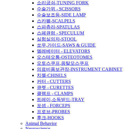
소리굽쇠-TUNING FORK
수술가위 - SCISSORS
수술보조등-SIDE LAMP
스카펠-SCALPELS
스파츄라-SPATULAS
스페큐럼 - SPECULUM
실험실의자-STOOL
쏘우,가이드-SAWS & GUIDE
엘레베이터 - ELEVATORS
오스테오톰-OSTEOTOMES
오토스쿠프,옵탈모스쿠프
의료비품보관장-INSTRUMENT CABINET
치젤-CHISELS
커터 - CUTTERS
큐렛 - CURETTES
클램프 - CLAMPS
트레이,소독받드-TRAY
포셉 - FORCEPS
프로브-PROBES
후크-HOOKS
Animal Behavior
Neuroscience