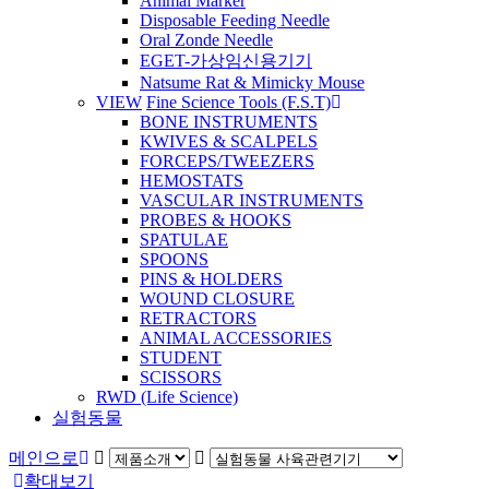
Animal Marker
Disposable Feeding Needle
Oral Zonde Needle
EGET-가상임신용기기
Natsume Rat & Mimicky Mouse
VIEW
Fine Science Tools (F.S.T)
BONE INSTRUMENTS
KWIVES & SCALPELS
FORCEPS/TWEEZERS
HEMOSTATS
VASCULAR INSTRUMENTS
PROBES & HOOKS
SPATULAE
SPOONS
PINS & HOLDERS
WOUND CLOSURE
RETRACTORS
ANIMAL ACCESSORIES
STUDENT
SCISSORS
RWD (Life Science)
실험동물
메인으로
확대보기