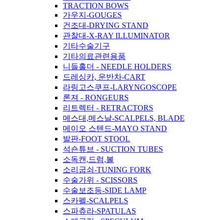
TRACTION BOWS
가우지-GOUGES
건조대-DRYING STAND
관찰대-X-RAY ILLUMINATOR
기타수술기구
기타의료관련용품
니들홀더 - NEEDLE HOLDERS
드레싱카, 운반차-CART
라링고스쿠프-LARYNGOSCOPE
론져 - RONGEURS
리트렉터 - RETRACTORS
메스대,메스날-SCALPELS, BLADE
메이오 스텐드-MAYO STAND
발판-FOOT STOOL
석숀튜브 - SUCTION TUBES
소독캔,드럼,볼
소리굽쇠-TUNING FORK
수술가위 - SCISSORS
수술보조등-SIDE LAMP
스카펠-SCALPELS
스파츄라-SPATULAS