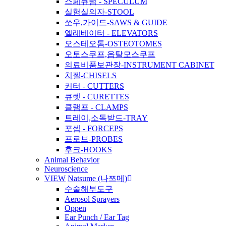
스페큐럼 - SPECULUM
실험실의자-STOOL
쏘우,가이드-SAWS & GUIDE
엘레베이터 - ELEVATORS
오스테오톰-OSTEOTOMES
오토스쿠프,옵탈모스쿠프
의료비품보관장-INSTRUMENT CABINET
치젤-CHISELS
커터 - CUTTERS
큐렛 - CURETTES
클램프 - CLAMPS
트레이,소독받드-TRAY
포셉 - FORCEPS
프로브-PROBES
후크-HOOKS
Animal Behavior
Neuroscience
VIEW
Natsume (나쯔메)
수술해부도구
Aerosol Sprayers
Oppen
Ear Punch / Ear Tag