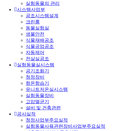
실험동물의 관리
시스템사업부
공조시스템설계
크린룸
동물실험실
생물안전
식물재배공조
식물공업공조
자동제어
전살실공조
실험동물실시스템
공기조화기
청정장비
항온항습기
유니트저온실시스템
실험동물장비
고압멸균기
설비 및 건축관련
공사실적
청정사업부주요실적
실험동물사육관련장비사업부주요실적