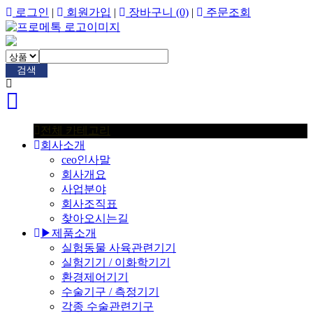
로그인
|
회원가입
|
장바구니
(0)
|
주문조회
검색
전체 카테고리
회사소개
ceo인사말
회사개요
사업분야
회사조직표
찾아오시는길
▶제품소개
실험동물 사육관련기기
실험기기 / 이화학기기
환경제어기기
수술기구 / 측정기기
각종 수술관련기구