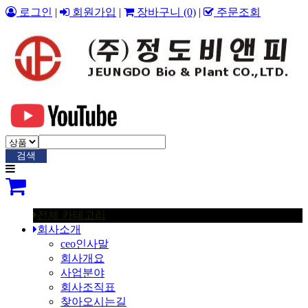
로그인
|
회원가입
|
장바구니
(0)
|
주문조회
검색
전체 카테고리
회사소개
ceo인사말
회사개요
사업분야
회사조직표
찾아오시는길