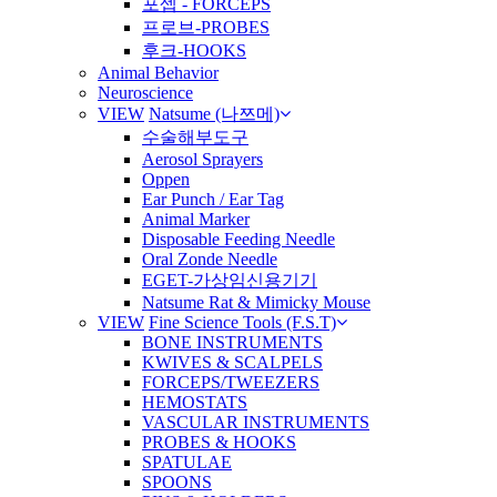
포셉 - FORCEPS
프로브-PROBES
후크-HOOKS
Animal Behavior
Neuroscience
VIEW
Natsume (나쯔메)
수술해부도구
Aerosol Sprayers
Oppen
Ear Punch / Ear Tag
Animal Marker
Disposable Feeding Needle
Oral Zonde Needle
EGET-가상임신용기기
Natsume Rat & Mimicky Mouse
VIEW
Fine Science Tools (F.S.T)
BONE INSTRUMENTS
KWIVES & SCALPELS
FORCEPS/TWEEZERS
HEMOSTATS
VASCULAR INSTRUMENTS
PROBES & HOOKS
SPATULAE
SPOONS