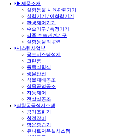
▶제품소개
실험동물 사육관련기기
실험기기 / 이화학기기
환경제어기기
수술기구 / 측정기기
각종 수술관련기구
실험동물의 관리
시스템사업부
공조시스템설계
크린룸
동물실험실
생물안전
식물재배공조
식물공업공조
자동제어
전살실공조
실험동물실시스템
공기조화기
청정장비
항온항습기
유니트저온실시스템