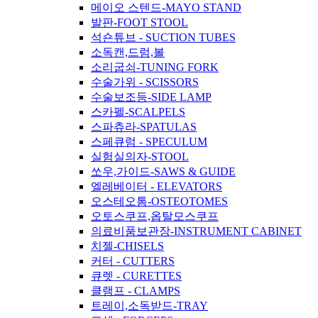
메이오 스텐드-MAYO STAND
발판-FOOT STOOL
석숀튜브 - SUCTION TUBES
소독캔,드럼,볼
소리굽쇠-TUNING FORK
수술가위 - SCISSORS
수술보조등-SIDE LAMP
스카펠-SCALPELS
스파츄라-SPATULAS
스페큐럼 - SPECULUM
실험실의자-STOOL
쏘우,가이드-SAWS & GUIDE
엘레베이터 - ELEVATORS
오스테오톰-OSTEOTOMES
오토스쿠프,옵탈모스쿠프
의료비품보관장-INSTRUMENT CABINET
치젤-CHISELS
커터 - CUTTERS
큐렛 - CURETTES
클램프 - CLAMPS
트레이,소독받드-TRAY